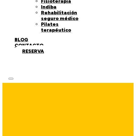
Fisioterapia
Indiba
Rehabilitación
seguro médico
Pilates
terapéutico
BLOG
CONTACTO
RESERVA