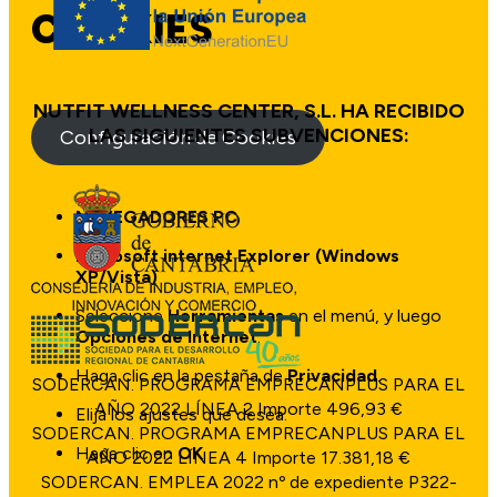
COOKIES
NUTFIT WELLNESS CENTER, S.L. HA RECIBIDO
LAS SIGUIENTES SUBVENCIONES:
Configuración de Cookies
NAVEGADORES PC
Microsoft internet Explorer (Windows
XP/Vista)
Seleccione
Herramientas
en el menú, y luego
Opciones de Internet
.
Haga clic en la pestaña de
Privacidad
.
SODERCAN. PROGRAMA EMPRECANPLUS PARA EL
AÑO 2022 LÍNEA 2 Importe 496,93 €
Elija los ajustes que desea.
SODERCAN. PROGRAMA EMPRECANPLUS PARA EL
Haga clic en
OK
.
AÑO 2022 LÍNEA 4 Importe 17.381,18 €
SODERCAN. EMPLEA 2022 nº de expediente P322-