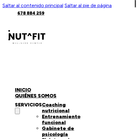
Saltar al contenido principal
Saltar al pie de página
678 884 259
Síguenos
INICIO
QUIÉNES SOMOS
SERVICIOS
Coaching
nutricional
Entrenamiento
funcional
Gabinete de
psicología