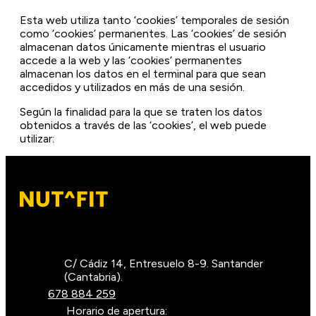
Esta web utiliza tanto ‘cookies’ temporales de sesión
como ‘cookies’ permanentes. Las ‘cookies’ de sesión
almacenan datos únicamente mientras el usuario
accede a la web y las ‘cookies’ permanentes
almacenan los datos en el terminal para que sean
accedidos y utilizados en más de una sesión.
Según la finalidad para la que se traten los datos
obtenidos a través de las ‘cookies’, el web puede
utilizar:
‘Cookies’ técnicas
.
Son aquéllas que permiten al
usuario la navegación a través de la página web o
aplicación y la utilización de las diferentes opciones o
servicios que en ella existen.
‘Cookies’ de personalización
.
Son aquéllas que
permiten al usuario acceder al servicio con algunas
características de carácter general predefinidas en su
C/ Cádiz 14, Entresuelo 8-9. Santander
terminal o que el propio usuario defina.
(Cantabria).
‘Cookies’ publicitarias
. Son aquéllas que permiten la
678 884 259
gestión eficaz de los espacios publicitarios que se han
Horario de apertura: