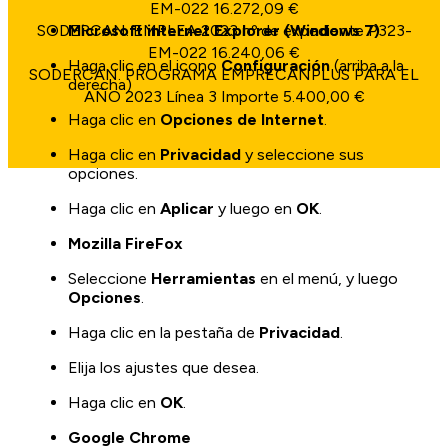
EM-022 16.272,09 €
SODERCAN. EMPLEA 2023 nº de expediente P323-
Microsoft internet Explorer (Windows 7)
EM-022 16.240,06 €
Haga clic en el icono
Configuración
(arriba a la
SODERCAN. PROGRAMA EMPRECANPLUS PARA EL
derecha)
AÑO 2023 Línea 3 Importe 5.400,00 €
Haga clic en
Opciones de Internet
.
Haga clic en
Privacidad
y seleccione sus
opciones.
Haga clic en
Aplicar
y luego en
OK
.
Mozilla FireFox
Seleccione
Herramientas
en el menú, y luego
Opciones
.
Haga clic en la pestaña de
Privacidad
.
Elija los ajustes que desea.
Haga clic en
OK
.
Google Chrome