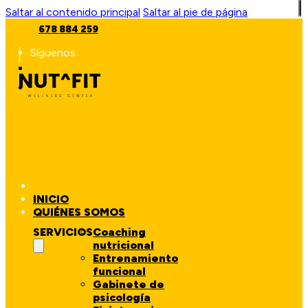
Saltar al contenido principal
Saltar al pie de página
678 884 259
Síguenos
INICIO
QUIÉNES SOMOS
SERVICIOS
Coaching
nutricional
Entrenamiento
funcional
Gabinete de
psicología