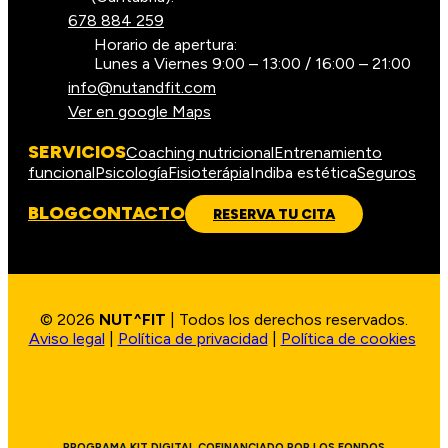
678 884 259
Horario de apertura:
Lunes a Viernes 9:00 – 13:00 / 16:00 – 21:00
info@nutandfit.com
Ver en google Maps
SERVICIOS
Coaching nutricional
Entrenamiento
funcional
Psicología
Fisioterápia
Indiba estética
Seguros
BLOG
CONTACTO
RESERVA TU CITA
© 2026
NUT^FIT
| Todos los derechos reservados.
Aviso legal
|
Política de privacidad
|
Política de cookies
PROGRAMA KIT DIGITAL COFINANCIADO POR LOS FONDOS