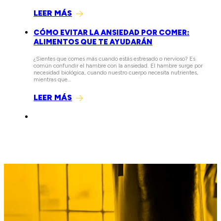
LEER MÁS
CÓMO EVITAR LA ANSIEDAD POR COMER:
ALIMENTOS QUE TE AYUDARÁN
¿Sientes que comes más cuando estás estresado o nervioso? Es
común confundir el hambre con la ansiedad. El hambre surge por
necesidad biológica, cuando nuestro cuerpo necesita nutrientes,
mientras que…
LEER MÁS