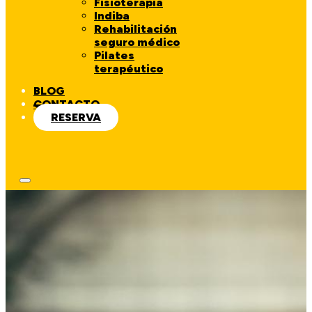
Fisioterapia
Indiba
Rehabilitación
seguro médico
Pilates
terapéutico
BLOG
CONTACTO
RESERVA